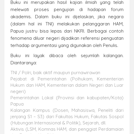
Buku ini merupakan hasil kajian ilmiah yang telah
melewati proses pengujian di hadapan forum
akademis. Dalam buku ini dijelaskan, jika negara
(dalam hal ini TNI) melakukan pelanggaran HAM,
Papua justru bisa lepas dari NKRI. Berbagai contoh
fenomena diluar negeri dijadikan referensi penguatan
terhadap argumentasi yang digunakan oleh Penulis.
Buku ini layak dibaca oleh sejumlah kalangan.
Diantaranya:
TNI / Polri, baik aktif maupun purnawirawan
Pejabat di Pemerintahan (Polhukam, Kementerian
Hukum dan HAM, Kementerian dalam Negeri dan Luar
negeri)
Pemerintahan Lokal (Provinsi dan kabupaten/Kota)
Papua
Kalangan Kampus (Dosen, Mahasiswa, Peneliti dari
jenjang S1 – S3) dari Fakultas Hukum, Fakutas Sospol
(Hubungan Internasional & Politik), Sejarah, dll.
Aktivis (LSM, Komnas HAM, dan penggiat Perdamaian