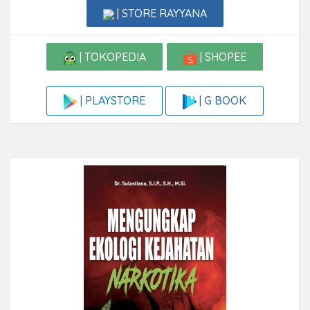
| STORE RAYYANA
| TOKOPEDIA
| SHOPEE
| G BOOK
| PLAYSTORE